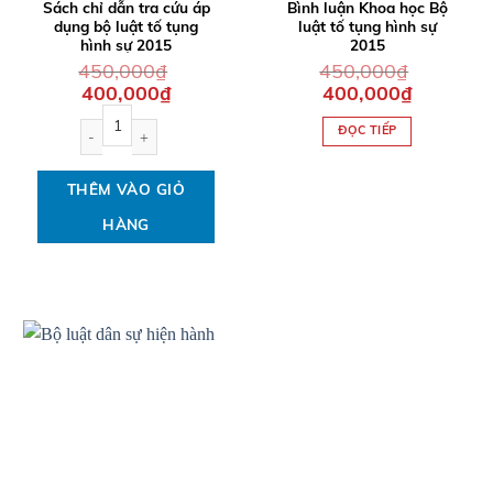
Sách chỉ dẫn tra cứu áp
Bình luận Khoa học Bộ
dụng bộ luật tố tụng
luật tố tụng hình sự
hình sự 2015
2015
450,000
₫
450,000
₫
Giá
Giá
Giá
Giá
400,000
₫
400,000
₫
gốc
hiện
gốc
hiện
Sách chỉ dẫn tra cứu áp dụng bộ luật tố tụng hình sự 2015 số lượ
là:
tại
là:
tại
ĐỌC TIẾP
450,000₫.
là:
450,000₫.
là:
400,000₫.
400,000₫.
THÊM VÀO GIỎ
HÀNG