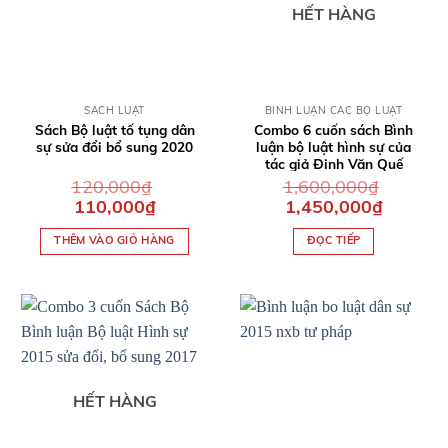
HẾT HÀNG
QUICK VIEW
QUICK VIEW
SÁCH LUẬT
BÌNH LUẬN CÁC BỘ LUẬT
Sách Bộ luật tố tụng dân
Combo 6 cuốn sách Bình
sự sửa đổi bổ sung 2020
luận bộ luật hình sự của
tác giả Đinh Văn Quế
120,000
₫
1,600,000
₫
Giá
Giá
Giá
Giá
110,000
₫
1,450,000
₫
gốc
hiện
gốc
hiện
là:
tại
là:
tại
THÊM VÀO GIỎ HÀNG
ĐỌC TIẾP
120,000₫.
là:
1,600,000₫.
là:
110,000₫.
1,450,000₫
HẾT HÀNG