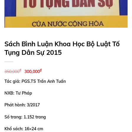
Sách Bình Luận Khoa Học Bộ Luật Tố
Tụng Dân Sự 2015
Giá
Giá
₫
₫
350,000
300,000
gốc
hiện
Tác giả:
PGS.TS Trần Anh Tuấn
là:
tại
350,000₫.
là:
NXB: Tư Pháp
300,000₫.
Phát hành: 3/2017
Số trang: 1.152 trang
Khổ sách: 16×24 cm