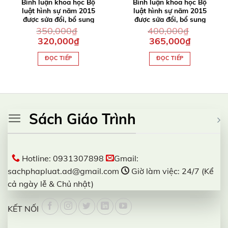
Bình luận khoa học Bộ
Bình luận khoa học Bộ
luật hình sự năm 2015
luật hình sự năm 2015
được sửa đổi, bổ sung
được sửa đổi, bổ sung
năm 2017 (Phần các tội
năm 2017 (Phần các tội
350,000
₫
400,000
₫
phạm)
phạm) Quyển 2
Giá
Giá
Giá
Giá
320,000
₫
365,000
₫
gốc
hiện
gốc
hiện
là:
tại
là:
tại
ĐỌC TIẾP
ĐỌC TIẾP
350,000₫.
là:
400,000₫.
là:
320,000₫.
365,000₫.
Sách Giáo Trình
Hotline: 0931307898
Gmail:
sachphapluat.ad@gmail.com
Giờ làm việc: 24/7 (Kể
cả ngày lễ & Chủ nhật)
KẾT NỐI