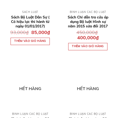
QUICK VIEW
QUICK VIEW
SÁCH LUẬT
BÌNH LUẬN CÁC BỘ LUẬT
Sách Bộ Luật Dân Sự (
Sách Chỉ dẫn tra cứu áp
Có hiệu lực thi hành từ
dụng Bộ luật Hình sự
ngày 01/01/2017)
năm 2015 sửa đổi 2017
Giá
Giá
93,000
₫
85,000
₫
450,000
₫
gốc
hiện
Giá
Giá
400,000
₫
là:
tại
gốc
hiện
THÊM VÀO GIỎ HÀNG
93,000₫.
là:
là:
tại
85,000₫.
THÊM VÀO GIỎ HÀNG
450,000₫.
là:
400,000₫.
HẾT HÀNG
HẾT HÀNG
QUICK VIEW
QUICK VIEW
BÌNH LUẬN CÁC BỘ LUẬT
BÌNH LUẬN CÁC BỘ LUẬT