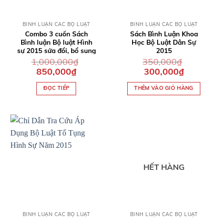
QUICK VIEW
QUICK VIEW
BÌNH LUẬN CÁC BỘ LUẬT
BÌNH LUẬN CÁC BỘ LUẬT
Combo 3 cuốn Sách
Sách Bình Luận Khoa
Bình luận Bộ luật Hình
Học Bộ Luật Dân Sự
sự 2015 sửa đổi, bổ sung
2015
2017
1,000,000
₫
350,000
₫
Giá
Giá
Giá
Giá
850,000
₫
300,000
₫
gốc
hiện
gốc
hiện
là:
tại
là:
tại
ĐỌC TIẾP
THÊM VÀO GIỎ HÀNG
1,000,000₫.
là:
350,000₫.
là:
850,000₫.
300,000₫.
HẾT HÀNG
QUICK VIEW
QUICK VIEW
BÌNH LUẬN CÁC BỘ LUẬT
BÌNH LUẬN CÁC BỘ LUẬT