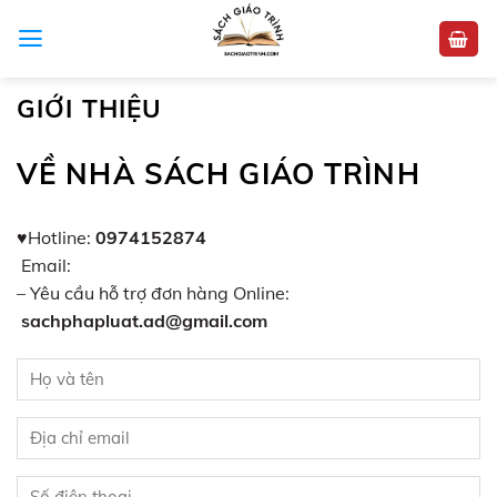
Skip
to
content
GIỚI THIỆU
VỀ NHÀ SÁCH GIÁO TRÌNH
♥Hotline:
0974152874
Email:
– Yêu cầu hỗ trợ đơn hàng Online:
sachphapluat.ad@gmail.com