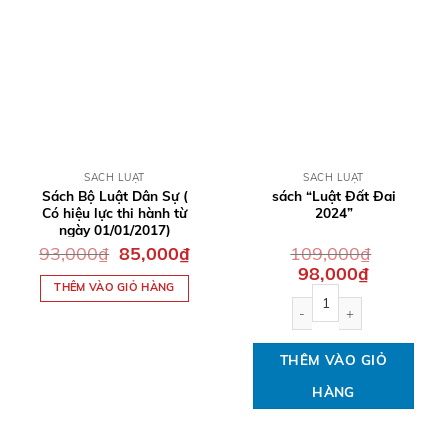
QUICK VIEW
QUICK VIEW
SÁCH LUẬT
SÁCH LUẬT
Sách Bộ Luật Dân Sự (
sách “Luật Đất Đai
Có hiệu lực thi hành từ
2024”
ngày 01/01/2017)
Giá
Giá
93,000
₫
85,000
₫
109,000
₫
gốc
hiện
Giá
Giá
98,000
₫
là:
tại
gốc
hiện
THÊM VÀO GIỎ HÀNG
93,000₫.
là:
sách “Luật Đất Đai 2024” 
là:
tại
85,000₫.
109,000₫.
là:
98,000₫.
THÊM VÀO GIỎ
HÀNG