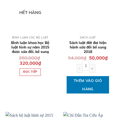
HẾT HÀNG
QUICK VIEW
QUICK VIEW
BÌNH LUẬN CÁC BỘ LUẬT
SÁCH LUẬT
Bình luận khoa học Bộ
Sách luật đất đai hiện
luật hình sự năm 2015
hành sửa đổi bổ sung
được sửa đổi, bổ sung
2018
năm 2017 (Phần các tội
Giá
Giá
350,000
₫
54,000
₫
50,000
₫
gốc
hiện
phạm)
Giá
Giá
320,000
₫
Sách luật đất đai hiện hàn
là:
tại
gốc
hiện
54,000₫.
là:
là:
tại
50,00
ĐỌC TIẾP
350,000₫.
là:
320,000₫.
THÊM VÀO GIỎ
HÀNG