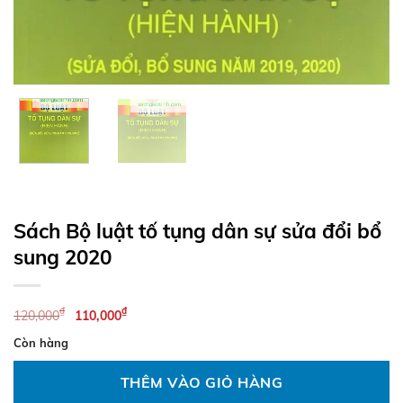
Sách Bộ luật tố tụng dân sự sửa đổi bổ
sung 2020
Giá
Giá
₫
₫
120,000
110,000
gốc
hiện
Còn hàng
là:
tại
120,000₫.
là:
THÊM VÀO GIỎ HÀNG
110,000₫.