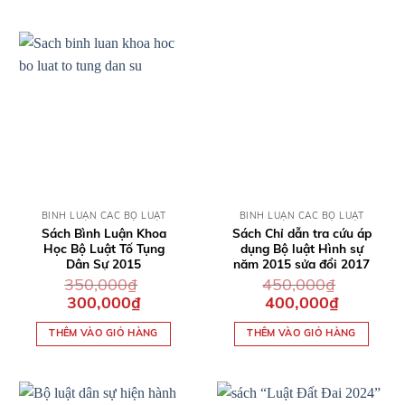
QUICK VIEW
QUICK VIEW
BÌNH LUẬN CÁC BỘ LUẬT
BÌNH LUẬN CÁC BỘ LUẬT
Sách Bình Luận Khoa
Sách Chỉ dẫn tra cứu áp
Học Bộ Luật Tố Tụng
dụng Bộ luật Hình sự
Dân Sự 2015
năm 2015 sửa đổi 2017
350,000
₫
450,000
₫
Giá
Giá
Giá
Giá
300,000
₫
400,000
₫
gốc
hiện
gốc
hiện
là:
tại
là:
tại
THÊM VÀO GIỎ HÀNG
THÊM VÀO GIỎ HÀNG
350,000₫.
là:
450,000₫.
là:
300,000₫.
400,000₫.