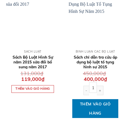
QUICK VIEW
QUICK VIEW
SÁCH LUẬT
BÌNH LUẬN CÁC BỘ LUẬT
Sách Bộ Luật Hình Sự
Sách chỉ dẫn tra cứu áp
năm 2015 sửa đổi bổ
dụng bộ luật tố tụng
sung năm 2017
hình sự 2015
131,000
₫
450,000
₫
Giá
Giá
Giá
Giá
119,000
₫
400,000
₫
gốc
hiện
gốc
hiện
Sách chỉ dẫn tra cứu áp dụ
là:
tại
là:
tại
THÊM VÀO GIỎ HÀNG
131,000₫.
là:
450,000₫.
là:
119,000₫.
400,000₫.
THÊM VÀO GIỎ
HÀNG