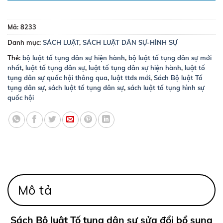
Mã:
8233
Danh mục:
SÁCH LUẬT
,
SÁCH LUẬT DÂN SỰ-HÌNH SỰ
Thẻ:
bộ luật tố tụng dân sự hiện hành
,
bộ luật tố tụng dân sự mới
nhất
,
luật tố tụng dân sự
,
luật tố tụng dân sự hiện hành
,
luật tố
tụng dân sự quốc hội thông qua
,
luật ttds mới
,
Sách Bộ luật Tố
tụng dân sự
,
sách luật tố tụng dân sự
,
sách luật tố tụng hình sự
quốc hội
Mô tả
Sách Bộ luật Tố tụng dân sự sửa đổi bổ sung