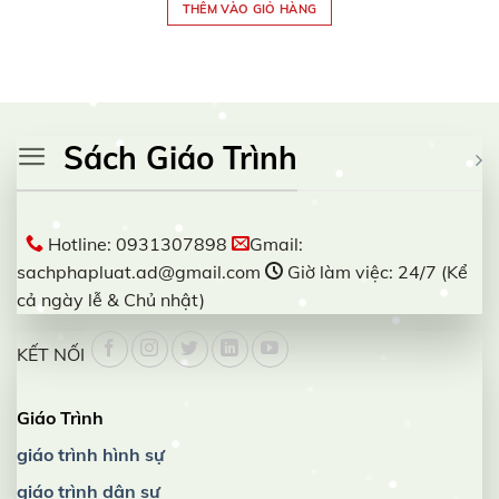
THÊM VÀO GIỎ HÀNG
350,000₫.
là:
300,000₫.
Sách Giáo Trình
Hotline: 0931307898
Gmail:
sachphapluat.ad@gmail.com
Giờ làm việc: 24/7 (Kể
cả ngày lễ & Chủ nhật)
KẾT NỐI
Giáo Trình
giáo trình hình sự
giáo trình dân sự