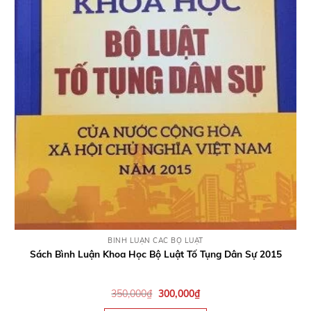
QUICK VIEW
BÌNH LUẬN CÁC BỘ LUẬT
Sách Bình Luận Khoa Học Bộ Luật Tố Tụng Dân Sự 2015
Giá
Giá
350,000
₫
300,000
₫
gốc
hiện
là:
tại