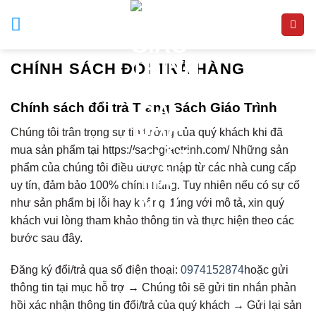
Skip
to
content
CHÍNH SÁCH ĐỔI TRẢ HÀNG
Chính sách đổi trả Trang Sách Giáo Trình
Chúng tôi trân trọng sự tin tưởng của quý khách khi đã
mua sản phẩm tại https://sachgiaotrinh.com/ Những sản
phẩm của chúng tôi điều được nhập từ các nhà cung cấp
uy tín, đảm bảo 100% chính hãng. Tuy nhiên nếu có sự cố
như sản phẩm bị lỗi hay không đúng với mô tả, xin quý
khách vui lòng tham khảo thông tin và thực hiện theo các
bước sau đây.
Đăng ký đổi/trả qua số điện thoại:
0974152874
hoặc gửi
thông tin tại mục hỗ trợ
→
Chúng tôi sẽ gửi tin nhắn phản
hồi xác nhận thông tin đổi/trả của quý khách
→
Gửi lại sản