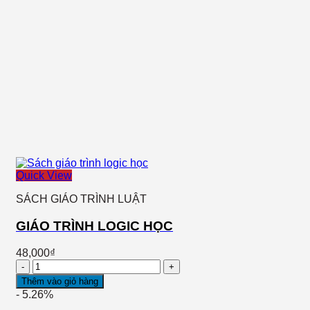
tế
số
lượng
Quick View
SÁCH GIÁO TRÌNH LUẬT
GIÁO TRÌNH LOGIC HỌC
48,000
₫
GIÁO
TRÌNH
Thêm vào giỏ hàng
LOGIC
- 5.26%
HỌC