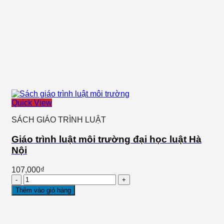
lượng
Quick View
SÁCH GIÁO TRÌNH LUẬT
Giáo trình luật môi trường đại học luật Hà
Nội
107,000
₫
Giáo
trình
Thêm vào giỏ hàng
luật
môi
trường
đại