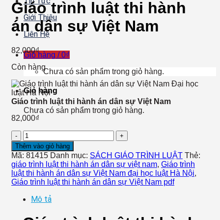
Tin Tức
Giáo trình luật thi hành
Giới Thiệu
án dân sự Việt Nam
Liên Hệ
82,000
₫
Giỏ hàng /
0
₫
Còn hàng
Chưa có sản phẩm trong giỏ hàng.
Giỏ hàng
Giáo trình luật thi hành án dân sự Việt Nam
Chưa có sản phẩm trong giỏ hàng.
82,000
₫
Giáo
trình
Thêm vào giỏ hàng
luật
Mã:
81415
Danh mục:
SÁCH GIÁO TRÌNH LUẬT
Thẻ:
thi
giáo trình luật thi hành án dân sự việt nam
,
Giáo trình
hành
luật thi hành án dân sự Việt Nam đại học luật Hà Nội
,
án
Giáo trình luật thi hành án dân sự Việt Nam pdf
dân
sự
Mô tả
Việt
Nam