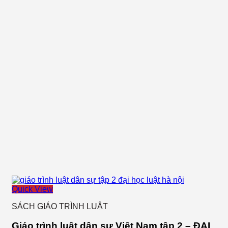
học
luật
Hà
Nội
số
lượng
Quick View
SÁCH GIÁO TRÌNH LUẬT
Giáo trình luật dân sự Việt Nam tập 2 – ĐẠI