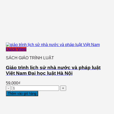
Quick View
SÁCH GIÁO TRÌNH LUẬT
Giáo trình lịch sử nhà nước và pháp luật
Việt Nam Đại học luật Hà Nội
59,000
₫
Giáo
trình
Thêm vào giỏ hàng
lịch
sử
nhà
nước