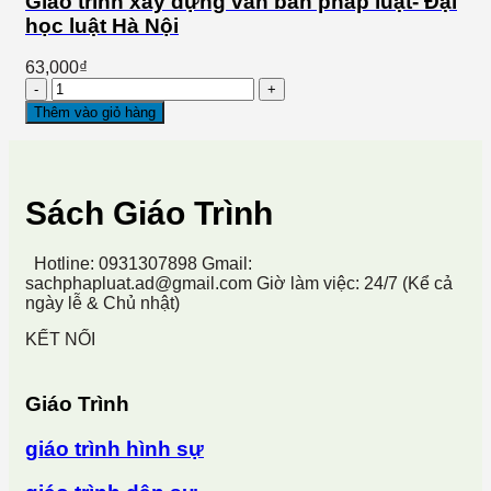
Giáo trình xây dựng văn bản pháp luật- Đại
học luật Hà Nội
63,000
₫
Giáo
trình
Thêm vào giỏ hàng
xây
dựng
văn
bản
Sách Giáo Trình
pháp
luật-
Đại
Hotline: 0931307898
Gmail:
học
sachphapluat.ad@gmail.com
Giờ làm việc: 24/7 (Kể cả
luật
ngày lễ & Chủ nhật)
Hà
Nội
KẾT NỐI
số
lượng
Giáo Trình
giáo trình hình sự