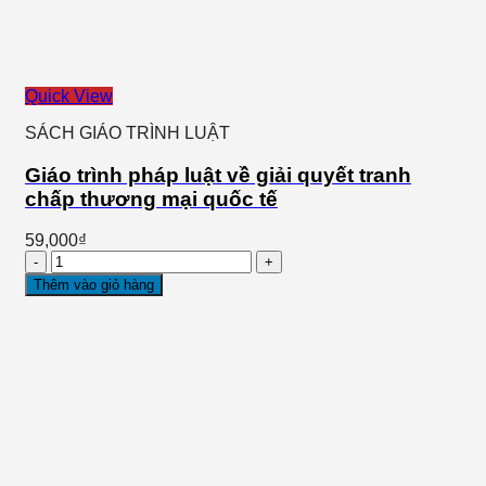
Quick View
SÁCH GIÁO TRÌNH LUẬT
Giáo trình pháp luật về giải quyết tranh
chấp thương mại quốc tế
59,000
₫
Giáo
trình
Thêm vào giỏ hàng
pháp
luật
về
giải
quyết
tranh
chấp
thương
mại
quốc