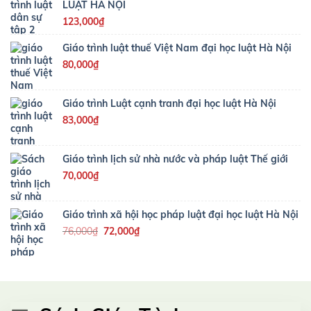
131,000₫.
là:
LUẬT HÀ NỘI
119,000₫.
123,000
₫
Giáo trình luật thuế Việt Nam đại học luật Hà Nội
80,000
₫
Giáo trình Luật cạnh tranh đại học luật Hà Nội
83,000
₫
Giáo trình lịch sử nhà nước và pháp luật Thế giới
70,000
₫
Giáo trình xã hội học pháp luật đại học luật Hà Nội
Giá
Giá
76,000
₫
72,000
₫
gốc
hiện
là:
tại
76,000₫.
là:
72,000₫.