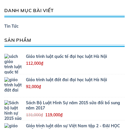
DANH MỤC BÀI VIẾT
Tin Tức
SẢN PHẨM
Giáo trình luật quốc tế đại học luật Hà Nội
112,000
₫
Giáo trình luật đất đai đại học luật Hà Nội
92,000
₫
Sách Bộ Luật Hình Sự năm 2015 sửa đổi bổ sung
năm 2017
Giá
Giá
131,000
₫
119,000
₫
gốc
hiện
là:
tại
Giáo trình luật dân sự Việt Nam tập 2 - ĐẠI HỌC