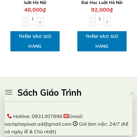
luật Hà Nội
Đại Học Luật Hà Nội
48,000
₫
92,000
₫
Giáo trình luật dân sự Việt Nam (tập 2) đại học luật Hà Nội số lư
Giáo trình Luật Hình Sự ph
THÊM VÀO GIỎ
THÊM VÀO GIỎ
HÀNG
HÀNG
Sách Giáo Trình
Hotline: 0931307898
Gmail:
sachphapluat.ad@gmail.com
Giờ làm việc: 24/7 (Kể
cả ngày lễ & Chủ nhật)