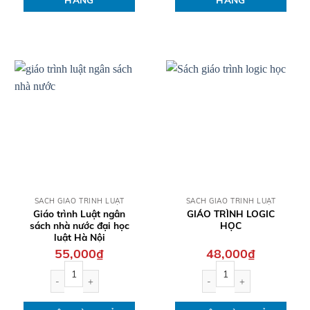
QUICK VIEW
QUICK VIEW
SÁCH GIÁO TRÌNH LUẬT
SÁCH GIÁO TRÌNH LUẬT
Giáo trình Luật ngân
GIÁO TRÌNH LOGIC
sách nhà nước đại học
HỌC
luật Hà Nội
55,000
₫
48,000
₫
Giáo trình Luật ngân sách nhà nước đại học luật Hà Nội số lượng
GIÁO TRÌNH LOGIC HỌC số