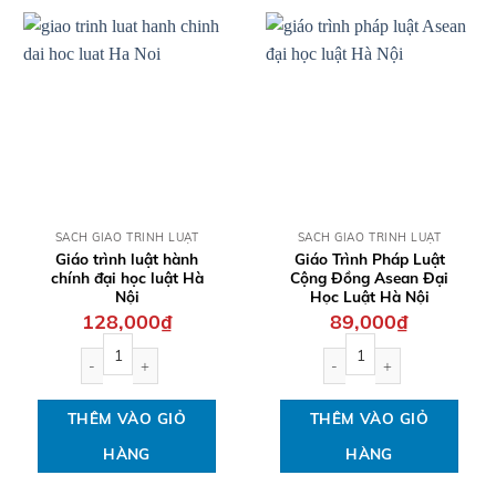
QUICK VIEW
QUICK VIEW
SÁCH GIÁO TRÌNH LUẬT
SÁCH GIÁO TRÌNH LUẬT
Giáo trình luật hành
Giáo Trình Pháp Luật
chính đại học luật Hà
Cộng Đồng Asean Đại
Nội
Học Luật Hà Nội
128,000
₫
89,000
₫
Giáo trình luật hành chính đại học luật Hà Nội số lượng
Giáo Trình Pháp Luật Cộng
THÊM VÀO GIỎ
THÊM VÀO GIỎ
HÀNG
HÀNG